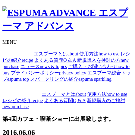
MENU
エスプーマとは
about
使用方法
how to use
レシ
ピの紹介
recipe
よくある質問
Q & A
新規購入を検討の方
new
purchase
ニュース
news & topics
ご購入・お問い合わせ
how to
buy
プライバシーポリシー
privacy policy
エスプーマ総合トッ
プ
espuma top
スパークリングの紹介
espuma sparkling
エスプーマとは
about
使用方法
how to use
レシピの紹介
recipe
よくある質問
Q & A
新規購入のご検討
new purchase
第4回カフェ・喫茶ショーに出展致します。
2016.06.06