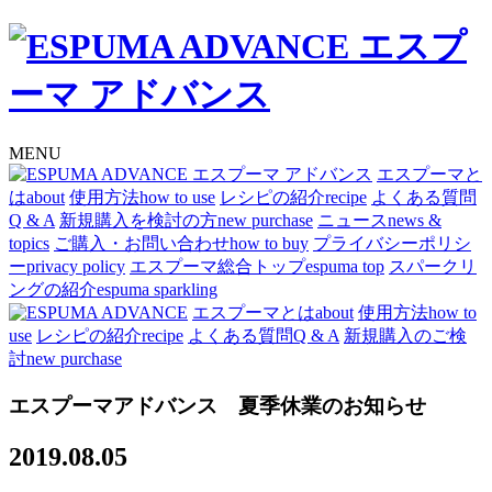
MENU
エスプーマと
は
about
使用方法
how to use
レシピの紹介
recipe
よくある質問
Q & A
新規購入を検討の方
new purchase
ニュース
news &
topics
ご購入・お問い合わせ
how to buy
プライバシーポリシ
ー
privacy policy
エスプーマ総合トップ
espuma top
スパークリ
ングの紹介
espuma sparkling
エスプーマとは
about
使用方法
how to
use
レシピの紹介
recipe
よくある質問
Q & A
新規購入のご検
討
new purchase
エスプーマアドバンス 夏季休業のお知らせ
2019.08.05