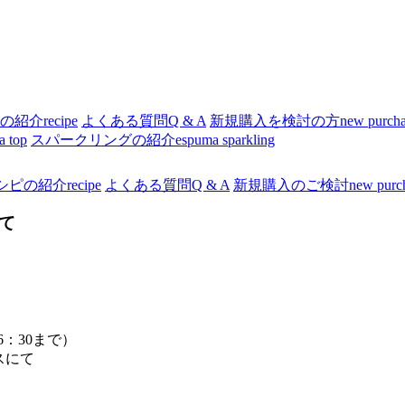
の紹介
recipe
よくある質問
Q & A
新規購入を検討の方
new purch
a top
スパークリングの紹介
espuma sparkling
シピの紹介
recipe
よくある質問
Q & A
新規購入のご検討
new purc
て
16：30まで）
スにて