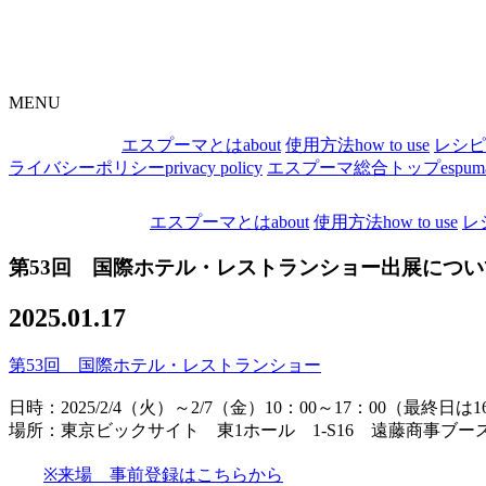
MENU
エスプーマとは
about
使用方法
how to use
レシピ
ライバシーポリシー
privacy policy
エスプーマ総合トップ
espum
エスプーマとは
about
使用方法
how to use
レ
第53回 国際ホテル・レストランショー出展につい
2025.01.17
第53回 国際ホテル・レストランショー
日時：2025/2/4（火）～2/7（金）10：00～17：00（最終日は
場所：東京ビックサイト 東1ホール 1-S16 遠藤商事ブー
※来場 事前登録はこちらから